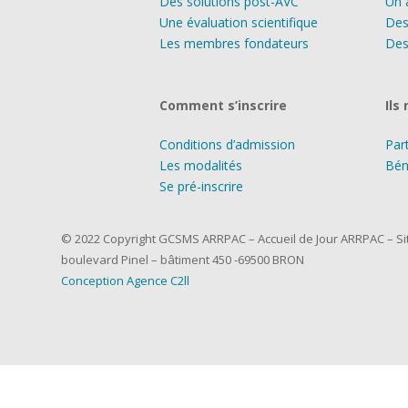
Des solutions post-AVC
Un 
Une évaluation scientifique
Des
Les membres fondateurs
Des
Comment s’inscrire
Ils
Conditions d’admission
Par
Les modalités
Bén
Se pré-inscrire
© 2022 Copyright GCSMS ARRPAC – Accueil de Jour ARRPAC – Site
boulevard Pinel – bâtiment 450 -69500 BRON
Conception Agence C2ll